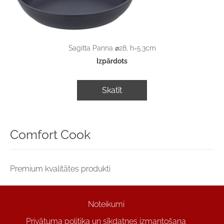
Sagitta Panna ⌀28, h=5.3cm
Izpārdots
Skatīt
Comfort Cook
Premium kvalitātes produkti
Noteikumi
Privātuma politika un sīkdatnes izmantošana