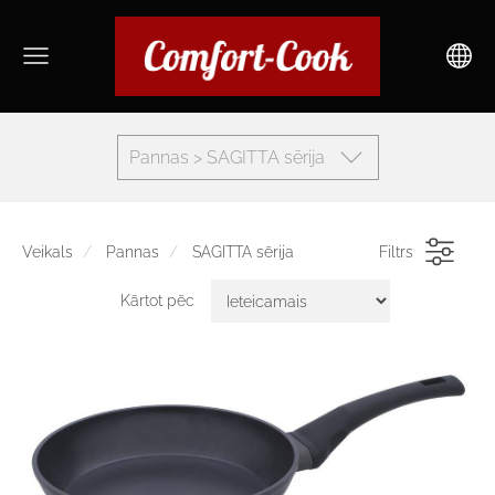
Pannas > SAGITTA sērija
Veikals
Pannas
SAGITTA sērija
Filtrs
Kārtot pēc