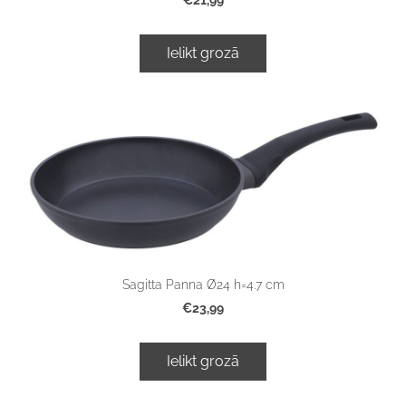
Ielikt grozā
Sagitta Panna Ø24 h=4.7 cm
€23,99
Ielikt grozā