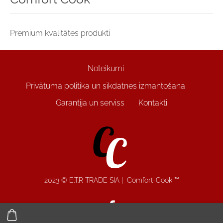
Premium kvalitātes produkti
Noteikumi
Privātuma politika un sīkdatnes izmantošana
Garantija un serviss
Kontakti
2023 © E.T.R TRADE SIA | Comfort-Cook
™