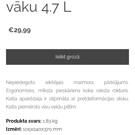
vāku 4.7 L
€29,99
Ielikt grozā
Nepiedegošs iekšējais marmora pārklājums.
Ergonomisks, mīksta pieskāriena koka raksta rokturis.
Katla apakšdaļa ir stiprināta ar pretdeformācijas disku.
Katls piemērots visu veidu plītīm.
Produkta svars:
1.83 kg
Izmēri:
105x240x370 mm