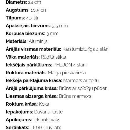
Diametrs:
24 cm
Augstums:
10,5 cm
Tilpums:
4,7 litri
Apakšējais biezums:
3,5 mm
Korpusa biezums:
3 mm
Materiāls:
Alumīnijs
Ārējās virsmas materiāls:
Karstumizturīgs 4 slāņi
Vāka materiāls:
Rūdītā stikla
Iekšējais pārklājums:
PFLUON 4 slāņi
Roktura materiāls:
Maiga pieskāriena
Iekšējā pārklājuma krāsa:
Marmors ar zeltu
Ārējā pārklājuma krāsa:
Brūns ar spīdīgu pūderi
Liesmas aizsarga krāsa:
Brūns marmors
Roktura krāsa:
Koka
Iepakojums:
Dāvanu kaste
Aprīkojums:
Iekļauts vāks
Sertifikāts:
LFGB (Tuv lab)