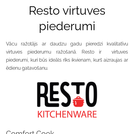
Resto virtuves
piederumi
Vācu ražotājs ar daudzu gadu pieredzi kvalitatīvu
virtuves piederumu ražošanā. Resto ir virtuves
piederumi, kuri būs ideāls rīks ikvienam, kurš aizraujas ar
ēdienu gatavošanu.
Comfort Cook