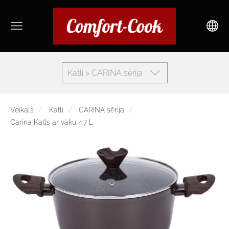
Katli > CARINA sērija
Veikals
Katli
CARINA sērija
Carina Katls ar vāku 4.7 L