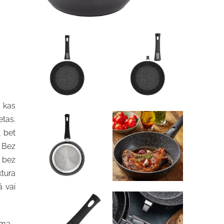
 kas
tas.
, bet
 Bez
r bez
tura
 vai
uma.