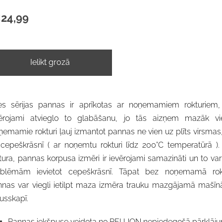
24,99
Ielikt grozā
ies sērijas pannas ir aprīkotas ar noņemamiem rokturiem,
vērojami atvieglo to glabāšanu, jo tās aizņem mazāk vie
emamie rokturi ļauj izmantot pannas ne vien uz plīts virsmas
 cepeškrāsnī ( ar noņemtu rokturi
līdz 200°C temperatūrā
).
tura, pannas korpusa izmēri ir ievērojami samazināti un to va
oblēmām ievietot cepeškrāsnī. Tāpat bez noņemamā rok
nas var viegli ietilpt maza izmēra trauku mazgājamā mašīnā
usskapī.
Pannas iekšpuse veidota no PFLUON nepiedegošā pārklāj