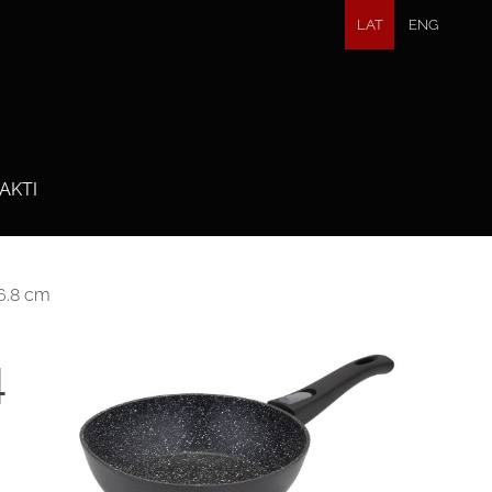
LAT
ENG
AKTI
6.8 cm
4