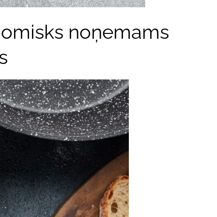
onomisks noņemams
s