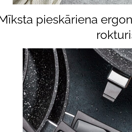
Mīksta pieskāriena erg
rokturi