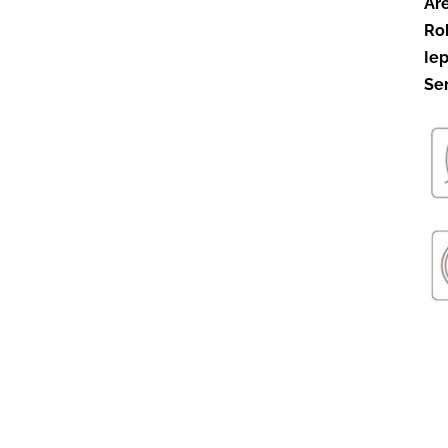
Ār
Ro
Ie
Ser