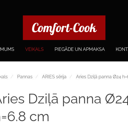
 MUMS
VEIKALS
PIEGĀDE UN APMAKSA
KONT
kals
Pannas
ARIES sērija
Aries Dziļā panna Ø24 h=
ries Dziļā panna Ø2
h=6.8 cm