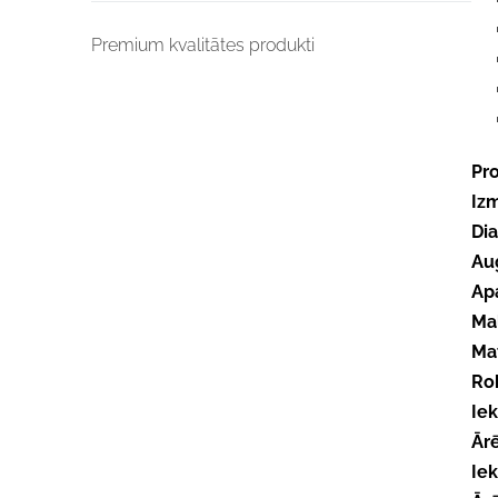
Premium kvalitātes produkti
Pro
Iz
Di
Au
Ap
Ma
Mat
Ro
Iek
Ārē
Iek