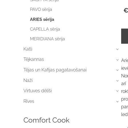
€
PAVO sērija
ARIES sērija
CAPELLA sērija
MERIDIANA sērija
Katli
›
Tējkannas
Ar
›
ie
Tējas un Kafijas pagatavošanai
›
Noņ
Naži
›
arī
Virtuves dēlīši
rok
›
pr
Rīves
›
pan
led
Comfort Cook