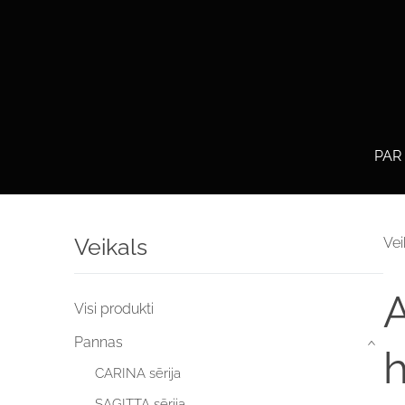
PAR
Veikals
Vei
A
Visi produkti
Pannas
›
CARINA sērija
SAGITTA sērija