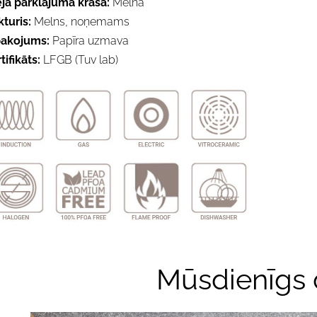
ējā pārklājuma krāsa:
Melna
kturis:
Melns, noņemams
pakojums:
Papīra uzmava
tifikāts:
LFGB (Tuv lab)
Mūsdienīgs 