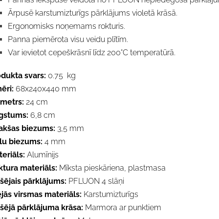
Ārpusē karstumizturīgs pārklājums violetā krāsā.
Ergonomisks noņemams rokturis.
Panna piemērota visu veidu plītīm.
Var ievietot cepeškrāsnī līdz 200°C temperatūrā.
dukta svars:
0.75 kg
mēri:
68x240x440 mm
ametrs:
24 cm
gstums:
6,8 cm
akšas biezums:
3,5 mm
lu biezums:
4 mm
eriāls:
Alumīnijs
ktura materiāls:
Mīksta pieskāriena, plastmasa
šējais pārklājums:
PFLUON 4 slāņi
jās virsmas materiāls:
Karstumizturīgs
šējā pārklājuma krāsa:
Marmora ar punktiem