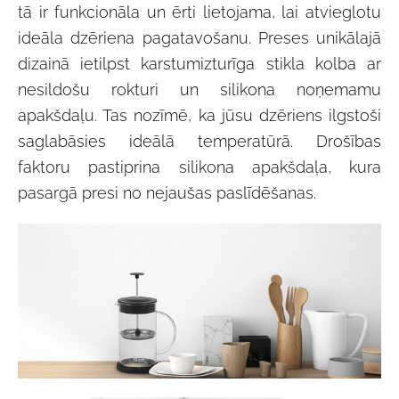
tā ir funkcionāla un ērti lietojama, lai atvieglotu
ideāla dzēriena pagatavošanu. Preses unikālajā
dizainā ietilpst karstumizturīga stikla kolba ar
nesildošu rokturi un silikona noņemamu
apakšdaļu. Tas nozīmē, ka jūsu dzēriens ilgstoši
saglabāsies ideālā temperatūrā. Drošības
faktoru pastiprina silikona apakšdaļa, kura
pasargā presi no nejaušas paslīdēšanas.