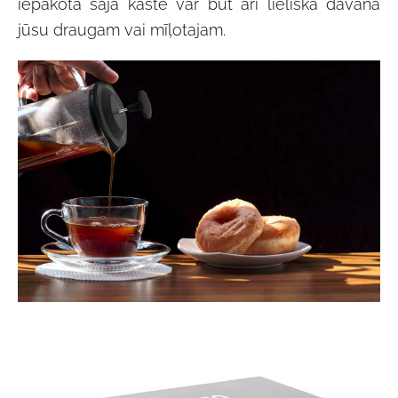
iepakota šajā kastē var būt arī lieliska dāvana
jūsu draugam vai mīļotajam.