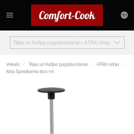
Tējas un Kafijas pagatavošanai > ATRIA sērija
Veikals
Tējas un Kafijas pagatavošanai
ATRIA sērija
Atria Spiedkanna 600 ml