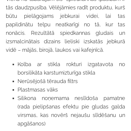
tās daudzpusība. Vēlējāmies radīt produktu, kurš
būtu pielāgojams jebkurai videi, lai tas
papildinātu telpu neatkarīgi no tā, kur tas
nonācis. Rezultātā spiedkannas gludais un
izsmalcinātais dizains lieliski izskatās jebkurā
vidē – mājās, birojā, laukos vai kafejnīcā.
Kolba ar stikla rokturi izgatavota no
borsilikāta karstumizturīga stikla
Nerūsējošā tērauda filtrs
Plastmasas vāks
Silikona noņemama neslīdoša pamatne
(rada pielipšanas efektu pie gludas galda
virsmas, kas novērš nejaušu slīdēšanu un
apgāšanos)