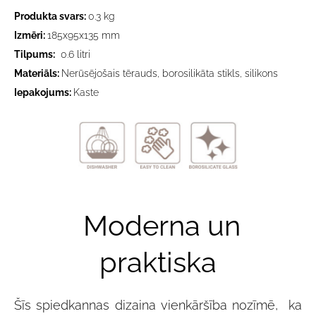
Produkta svars:
0.3 kg
Izmēri:
185x95x135 mm
Tilpums:
0.6 litri
Materiāls:
Nerūsējošais tērauds, borosilikāta stikls, silikons
Iepakojums:
Kaste
Moderna un
praktiska
Šīs spiedkannas dizaina vienkāršība nozīmē, ka