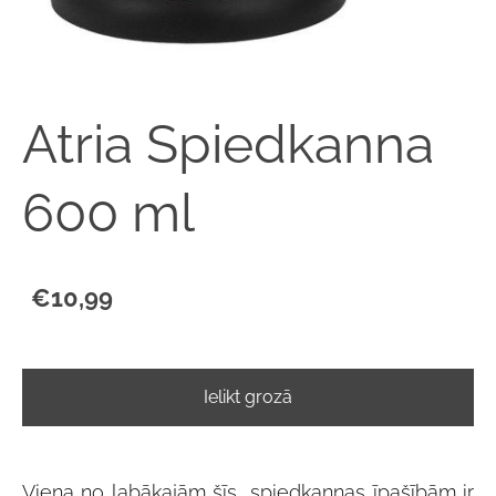
Atria Spiedkanna
600 ml
€10,99
Ielikt grozā
Viena no labākajām šīs spiedkannas īpašībām ir