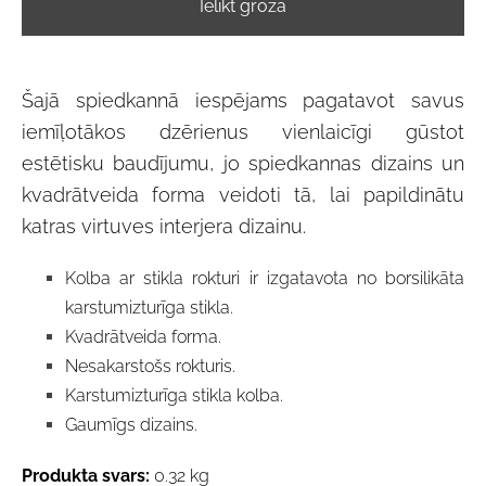
Ielikt grozā
Šajā spiedkannā iespējams pagatavot savus
iemīļotākos dzērienus vienlaicīgi gūstot
estētisku baudījumu, jo spiedkannas dizains un
kvadrātveida forma veidoti tā, lai papildinātu
katras virtuves interjera dizainu.
Kolba ar stikla rokturi ir izgatavota no borsilikāta
karstumizturīga stikla.
Kvadrātveida forma.
Nesakarstošs rokturis.
Karstumizturīga stikla kolba.
Gaumīgs dizains.
Produkta svars:
0.32 kg