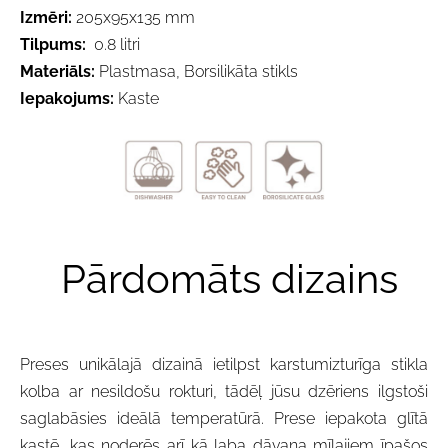
Izmēri:
205x95x135 mm
Tilpums:
0.8 litri
Materiāls:
Plastmasa, Borsilikāta stikls
Iepakojums:
Kaste
Pārdomāts dizains
Preses unikālajā dizainā ietilpst karstumizturīga stikla
kolba ar nesildošu rokturi, tādēļ jūsu dzēriens ilgstoši
saglabāsies ideālā temperatūrā. Prese iepakota glītā
kastē, kas noderēs arī kā laba dāvana mīļajiem īpašos