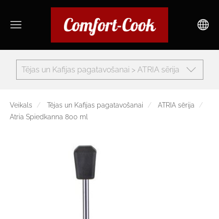
Tējas un Kafijas pagatavošanai > ATRIA sērija
Veikals
Tējas un Kafijas pagatavošanai
ATRIA sērija
Atria Spiedkanna 800 ml