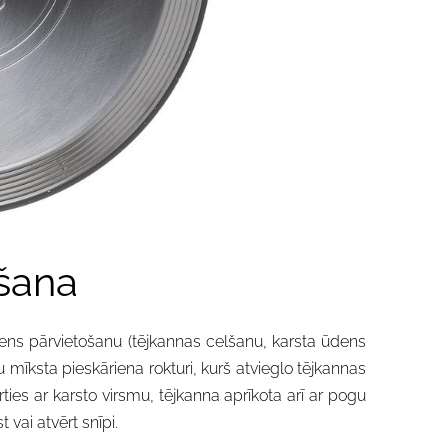
ršana
ens pārvietošanu (tējkannas celšanu, karsta ūdens
u mīksta pieskāriena rokturi, kurš atvieglo tējkannas
ies ar karsto virsmu, tējkanna aprīkota arī ar pogu
 vai atvērt snīpi.