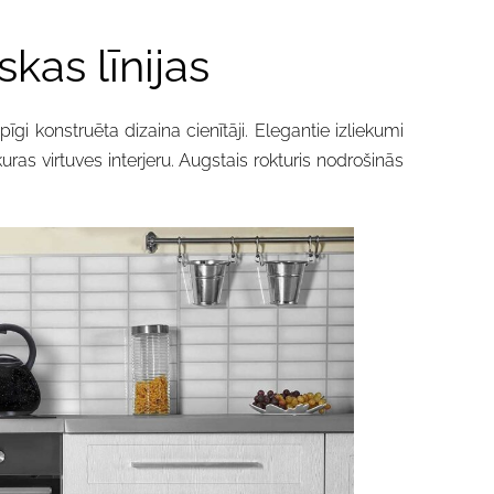
kas līnijas
īgi konstruēta dizaina cienītāji. Elegantie izliekumi
ras virtuves interjeru. Augstais rokturis nodrošinās