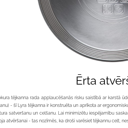
Ērta atvē
kura tējkanna rada applaucēšanās risku saistībā ar karstā ūd
šanu) - šī Lyra tējkanna ir konstruēta un aprīkota ar ergonomisk
tura satveršanu un celšanu. Lai minimizētu iespējamību saskart
pja atvēršanai - tas nozīmēs, ka droši varēsiet tējkannu celt, nest