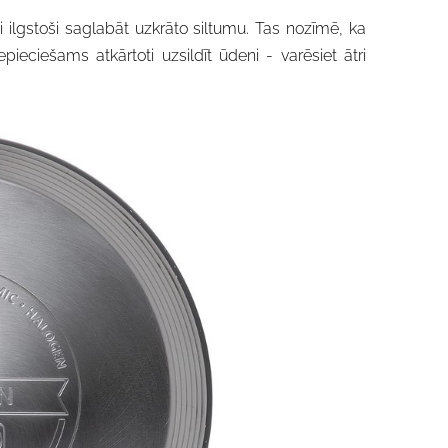
i ilgstoši saglabāt uzkrāto siltumu. Tas nozīmē, ka
pieciešams atkārtoti uzsildīt ūdeni - varēsiet ātri