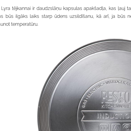
 Lyra tējkannai ir daudzslāņu kapsulas apakšadļa, kas ļauj ta
s būs ilgāks laiks starp ūdens uzsildīšanu, kā arī, ja būs ne
aunot temperatūru.