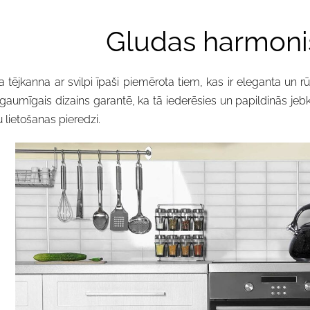
Gludas harmonis
a tējkanna ar svilpi īpaši piemērota tiem, kas ir eleganta un rūp
gaumīgais dizains garantē, ka tā iederēsies un papildinās jebku
u lietošanas pieredzi.