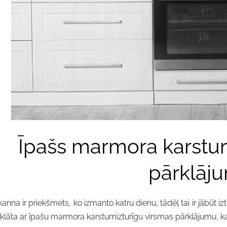
Īpašs marmora karstum
pārklāj
kanna ir priekšmets, ko izmanto katru dienu, tādēļ tai ir jābūt izt
klāta ar īpašu marmora karstumizturīgu virsmas pārklājumu, kas