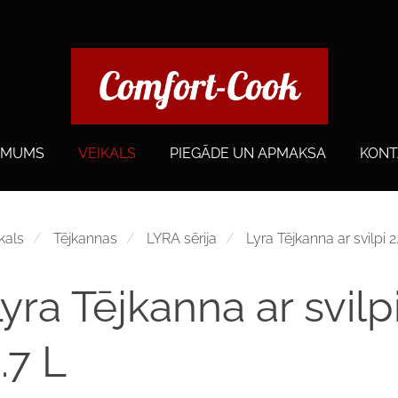
 MUMS
VEIKALS
PIEGĀDE UN APMAKSA
KONT
kals
Tējkannas
LYRA sērija
Lyra Tējkanna ar svilpi 2
yra Tējkanna ar svilp
.7 L