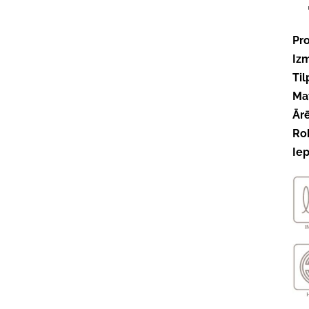
Pr
Iz
Ti
Mat
Ārē
Rok
Ie