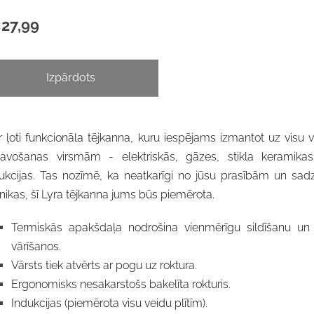
27,99
Izpārdots
ir ļoti funkcionāla tējkanna, kuru iespējams izmantot uz visu 
tavošanas virsmām - elektriskās, gāzes, stikla keramikas
ukcijas. Tas nozīmē, ka neatkarīgi no jūsu prasībām un sad
nikas, šī Lyra tējkanna jums būs piemērota.
Termiskās apakšdaļa nodrošina vienmērīgu sildīšanu un 
vārīšanos.
Vārsts tiek atvērts ar pogu uz roktura.
Ergonomisks nesakarstošs bakelīta rokturis.
Indukcijas (piemērota visu veidu plītīm).