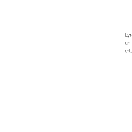
Lyr
un 
ērt