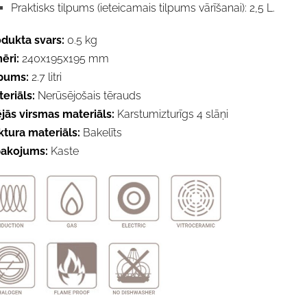
Praktisks tilpums (ieteicamais tilpums vārīšanai): 2,5 L.
odukta svars:
0.5 kg
mēri:
240x195x195 mm
lpums:
2.7 litri
eriāls:
Nerūsējošais tērauds
jās virsmas materiāls:
Karstumizturīgs 4 slāņi
tura materiāls:
Bakelīts
pakojums:
Kaste