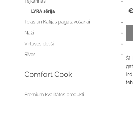
Tējkannas
›
€
LYRA sērija
Tējas un Kafijas pagatavošanai
›
Naži
›
Virtuves dēlīši
›
Rīves
›
Šī 
ga
Comfort Cook
ind
teh
Premium kvalitātes produkti