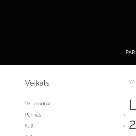
PAR
Veikals
Vei
L
Visi produkti
Pannas
›
2
Katli
›