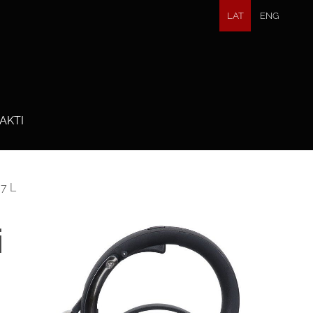
LAT
ENG
AKTI
.7 L
i