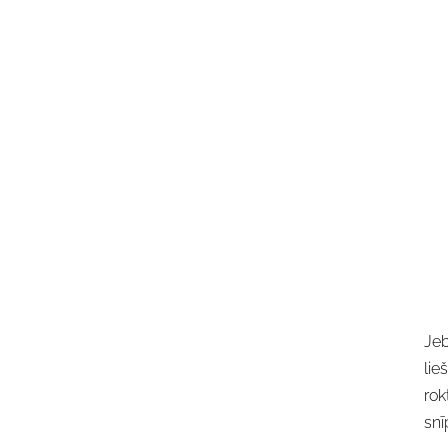
Jeb
lie
rok
snī