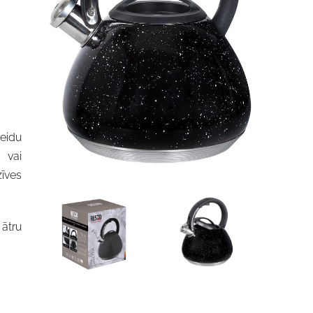
veidu
 vai
zīves
ātru