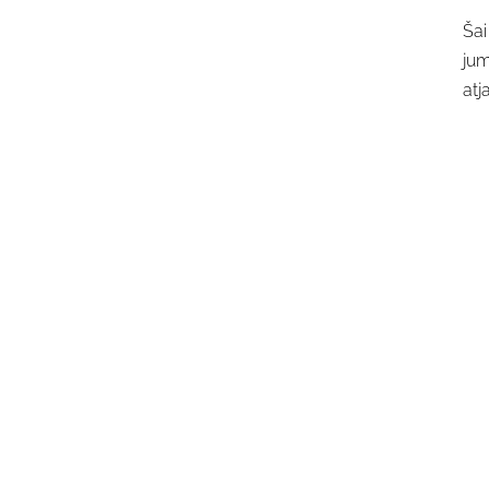
Šai
jum
atj